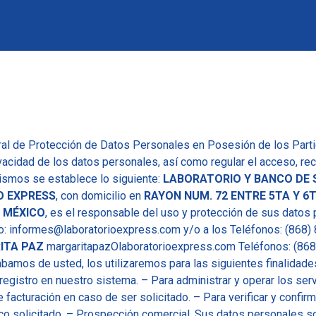
ral de Protección de Datos Personales en Posesión de los Parti
vacidad de los datos personales, así como regular el acceso, rect
ismos se establece lo siguiente:
LABORATORIO Y BANCO DE 
O EXPRESS
, con domicilio en
RAYON NUM. 72 ENTRE 5TA Y 6TA
 MÉXICO
, es el responsable del uso y protección de sus datos
ico: informes@laboratorioexpress.com y/o a los Teléfonos: (868
ITA PAZ
margaritapazOlaboratorioexpress.com Teléfonos: (868
amos de usted, los utilizaremos para las siguientes finalidade
 registro en nuestro sistema. – Para administrar y operar los serv
 facturación en caso de ser solicitado. – Para verificar y confir
nico solicitado. – Prospección comercial. Sus datos personales 