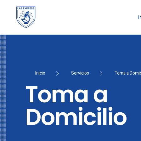
I
Inicio
Servicios
Toma a Domic
Toma a
Domicilio